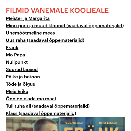
FILMID VANEMALE KOOLIEALE
Meister ja Margarita
Minu pere ja muud klounid
(saadaval õppematerjalid)
Ühemõõtmeline mees
Uus raha (saadaval õppematerjalid)
Fränk
Mo Papa
Nullpunkt
Suured lapsed
Päike ja betoon
Tõde ja õigus
Meie Erika
Õnn on elada me maal
Tuli tuha all (saadaval õppematerjalid)
Klass (saadaval õppematerjalid)