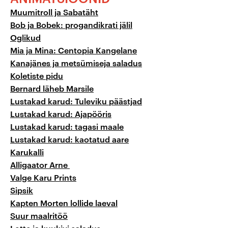
Muumitroll ja Sabatäht
Bob ja Bobek: progandikrati jälil
Oglikud
Mia ja Mina: Centopia Kangelane
Kanajänes ja metsümiseja saladus
Koletiste pidu
Bernard läheb Marsile
Lustakad karud: Tuleviku päästjad
Lustakad karud: Ajapööris
Lustakad karud: tagasi maale
Lustakad karud: kaotatud aare
Karukalli
Alligaator Arne
Valge Karu Prints
Sipsik
Kapten Morten lollide laeval
Suur maalritöö