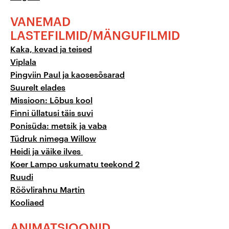
VANEMAD
LASTEFILMID/
MÄNGUFILMID
Kaka, kevad ja teised
Viplala
Pingviin Paul ja kaosesõsarad
Suurelt elades
Missioon: Lõbus kool
Finni üllatusi täis suvi
Ponisüda: metsik ja vaba
Tüdruk nimega Willow
Heidi ja väike ilves
Koer Lampo uskumatu teekond 2
Ruudi
Röövlirahnu Martin
Kooliaed
ANIMATSIOONID