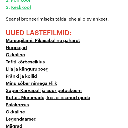
2.
Põhikool
3.
Keskkool
Seansi broneerimiseks täida lehe allolev ankeet.
UUED LASTEFILMID:
Marsupilami. Pikasabaline paharet
Hüppajad
Okkaline
Tafiti kõrbeseiklus
Liia ja kängurupoeg
Fränki ja kollid
Minu sõber nimega Fliik
Super-Karvapall ja suur petuskeem
Rufus. Meremadu, kes ei osanud ujuda
Salakorrus
Okkaline
Legendaarsed
Mägrad