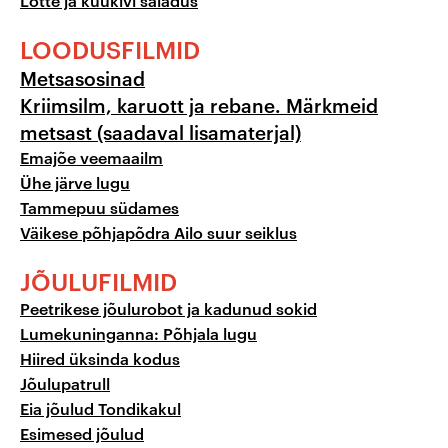
Lotte ja kuukivi saladus
LOODUSFILMID
Metsasosinad
Kriimsilm, karuott ja rebane. Märkmeid
metsast (saadaval lisamaterjal)
Emajõe veemaailm
Ühe järve lugu
Tammepuu südames
Väikese põhjapõdra Ailo suur seiklus
JÕULUFILMID
Peetrikese jõulurobot ja kadunud sokid
Lumekuninganna: Põhjala lugu
Hiired üksinda kodus
Jõulupatrull
Eia jõulud Tondikakul
Esimesed jõulud