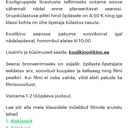
Kooligruppide linastuste tellimiseks ootame soove
vähemalt nädal enne planeeritavat seanssi.
Grupikülastuse pileti hind õpilasele on 4,50 € ning iga
klassi kohta on ühe õpetaja külastus tasuta.
Koolikino seansse pakume soovikorral igal
nädalapäeval, hommikul alates kl 10.00
Lisainfo ja küsimused saada:
koolikino@kino.ee
Seansi broneerimiseks on vajalik: õpilaste-õpetajate
eeldatav arv, soovitud kuupäev ja kellaaeg ning filmi
pealkiri. Kui filmi ei oska valida, võid alati paluda ka
filmisoovitust.
Vastame 1-2 tööpäeva jooksul.
Lae siit alla meie klassidele mõeldud filmide arutelu
lehed
1.
Algklassid