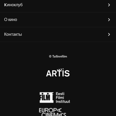
Kиноклуб
О кино
Контакты
© Tallinnfilm