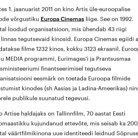
tes 1. jaanuarist 2011 on kino Artis üle-euroopalise
ode võrgustiku
liige. See on 1992.
Europa Cinemas
tal loodud organisatsioon, mis ühendab 43 riigi
 linnas tegutsevaid kinosid. Europa Cinemas egiidi a
datakse filme 1232 kinos, kokku 3123 ekraanil. Euro
du MEDIA programmi, Eurimages'i ja Prantsusmaa
isministeeriumi finantseerimisel tegutseva
anisatsiooni eesmärk on toetada Euroopa filmide
astumist kinodes (sh Aasias ja Ladina-Ameerikas) ni
rele publikule suunatud tegevusi.
o Artise haldajaks on Tallinnfilm, 70 aastat Eesti
omaastikku kujundanud ettevõte, mis seisab ka 200
tal väärtfilmikinona uue identiteedi leidnud Sõprus