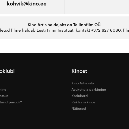
kohvik@kino.ee
Kino Artis haldajaks on Tallinnfilm OÜ.
detud filme haldab Eesti Filmi Instituut, kontakt +372 627 6060, fi
oklubi
Kinost
Kino Artis info
mine
Asukoht ja parkimine
atsus
Kodukord
asid parooli?
Reklaam kinos
Näitused