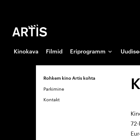
Kinokava
Filmid
Eriprogramm
Uudise
Rohkem kino Artis kohta
K
Parkimine
Kontakt
Kin
72-
Eur