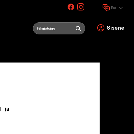
Est
Keel
Sisene
Filmiotsing
- ja