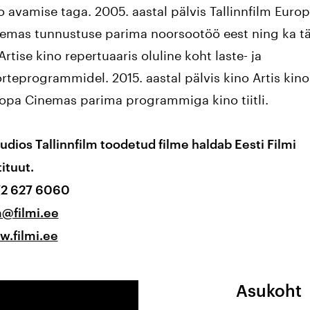
o avamise taga. 2005. aastal pälvis Tallinnfilm Euro
emas tunnustuse parima noorsootöö eest ning ka t
Artise kino repertuaaris oluline koht laste- ja
rteprogrammidel. 2015. aastal pälvis kino Artis kino
opa Cinemas parima programmiga kino tiitli.
udios Tallinnfilm toodetud filme haldab Eesti Filmi
tituut.
2 627 6060
m@filmi.ee
.filmi.ee
Asukoht