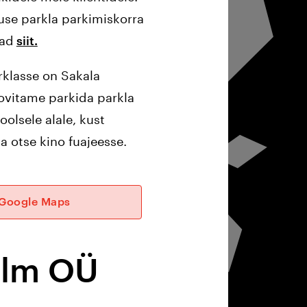
use parkla parkimiskorra
iad
siit.
rklasse on Sakala
ovitame parkida parkla
oolsele alale, kust
ga otse kino fuajeesse.
Google Maps
film OÜ