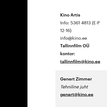
Kino Artis
Info: 5361 4813 (E-P
12-16)
info@kino.ee
Tallinnfilm OÜ
kontor:
tallinnfilm@kino.ee
Genert Zimmer
Tehniline juht
genert@kino.ee