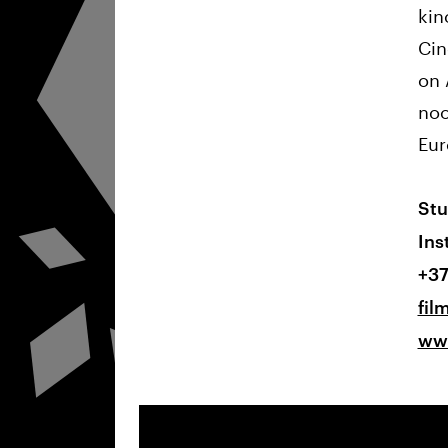
kin
Cin
on 
noo
Eur
Stu
Ins
+37
fil
www