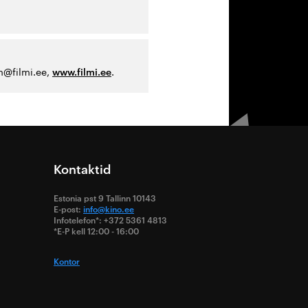
lm@filmi.ee,
.
www.filmi.ee
Kontaktid
Estonia pst 9 Tallinn 10143
E-post:
info@kino.ee
Infotelefon*: +372 5361 4813
*E-P kell 12:00 - 16:00
Kontor