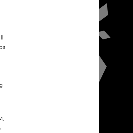
ll
opa
ng
4.
e