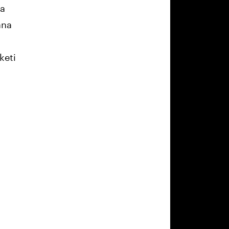
pa
äna
keti