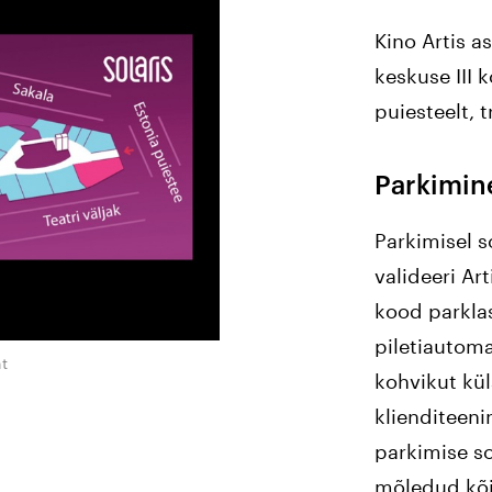
Kino Artis a
keskuse III 
puiesteelt, t
Parkimin
Parkimisel 
valideeri Art
kood parkla
piletiautoma
ht
kohvikut kül
klienditeeni
parkimise so
mõledud kõik