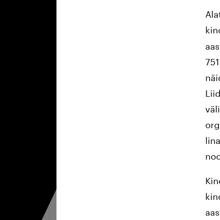
Ala
kin
aas
751
näi
Lii
väl
org
lin
noo
Kin
kin
aas