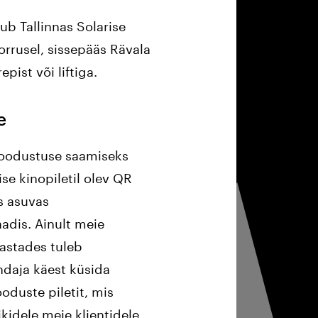
sub Tallinnas Solarise
korrusel, sissepääs Rävala
repist või liftiga.
e
soodustuse saamiseks
ise kinopiletil olev QR
s asuvas
adis. Ainult meie
astades tuleb
ndaja käest küsida
oduste piletit, mis
idele meie klientidele.