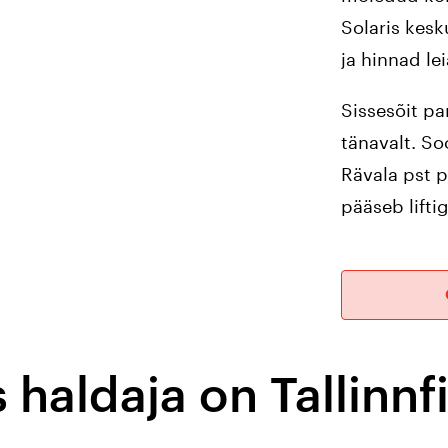
Solaris kesk
ja hinnad le
Sissesõit pa
tänavalt. So
Rävala pst p
pääseb lifti
s haldaja on Tallinn