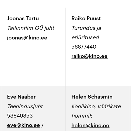
Joonas Tartu
Raiko Puust
Tallinnfilm OÜ juht
Turundus ja
eriüritused
joonas@kino.ee
56877440
raiko@kino.ee
Eve Naaber
Helen Schasmin
Teenindusjuht
Koolikino, väärikate
53849853
hommik
/
eve@kino.ee
helen@kino.ee