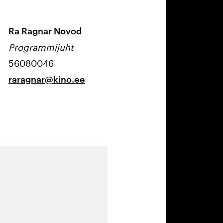
Ra Ragnar Novod
Programmijuht
56080046
raragnar@kino.ee