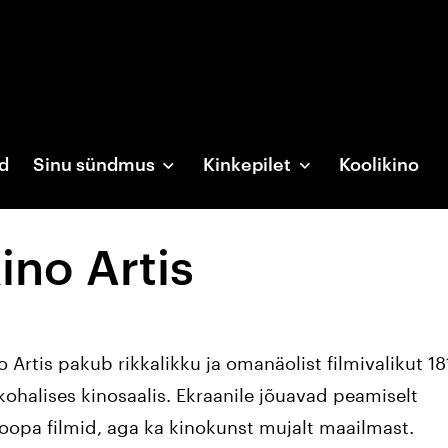
d
Sinu sündmus
Kinkepilet
Koolikino
ino Artis
o Artis pakub rikkalikku ja omanäolist filmivalikut 181
kohalises kinosaalis. Ekraanile jõuavad peamiselt
oopa filmid, aga ka kinokunst mujalt maailmast.