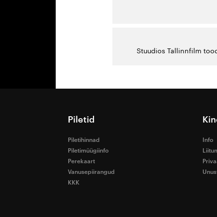
Stuudios Tallinnfilm too
Piletid
Kin
Piletihinnad
Info
Piletimüügiinfo
Liitu
Perekaart
Priva
Vanusepiirangud
Unust
KKK