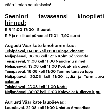
Väärikad
väärtfilmide nautimiseks!
kinohommikud
Seeniori tavaseansi kinopileti
hinnad:
E-R 11:00-17:00 - 5 eurot
E-P ja riiklikud pühad al 17:01 - 7,90 eurot
Augusti Väärikate kinohommikud:
Teisipäeval, 04.08 kell 11:00 Vinge Vincent
Neljapäeval, 06.08 kell 12:15 Kolm põlvkonda
Teisipäeval, 11.08 kell 11.00 Naudingu nimel
Neljapäeval, 13.08 kell 11:00 Kõik algab uuesti
Teisipäeval, 18.08 kell 11:00 Tamme tänava lõpp
Neljapäeval, 20.08 kell 11:00 Lydia ja Tormilaeva
saladus
Teisipäeval, 25.08 kell 11:00 Kodu
Neljapäeval, 30.07 kell 11:00 Kalevala: Kullervo lugu
Augusti Väärikate laupäevad:
Laupäeval, 22.08 kell 11:00 Unistus Ameerikas