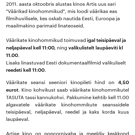
privaatne
2011. aasta oktoobris alustas kinos Artis uus sari
klaastuba
"Väärikad kinohommikud", mis loodi väärikas eas
Lõuna-Korea
filmihuvilisele, kes oskab nautida Eesti, Euroopa ja
filmiõhtu
maailmakino parimaid linateoseid.
Kohvik
Artise animeõhtu
Väärikate kinohommikud toimuvad
igal teisipäeval ja
Artise koolikino
ning
neljapäeval kell 11:00,
valikulistelt laupäeviti kl
Eesti (dok)filmi
.
11.00
õhtu
Lisaks linastuvad Eesti dokumentaalfilmid valikuliselt
.
reedeti kell 11:00
Daamide valik
Väärikate seansi seeniori kinopileti hind on
4,50
. Kino kohvikust saab väärikate kinohommikutel
eurot
Artise
TASUTA tassi kannukohvi. Pakkumine kehtib kell 11.00
lastehommik
algavatele väärikate kinohommikute seanssidele
teisipäeval, neljapäeval, reedel ja kaks korda kuus
laupäeval.
Artišokk ahvatleb
Artise kino on popcornivaba ja meeldiv keskkond