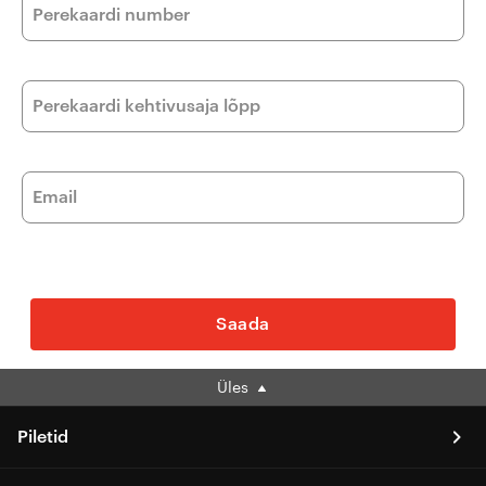
Perekaardi number
Perekaardi kehtivusaja lõpp
Email
Saada
Üles
Piletid