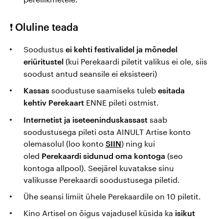
privaatne
klaastuba
Lõuna-Korea
❗ Oluline teada
filmiõhtu
Kohvik
Soodustus
ei kehti festivalidel ja mõnedel
Artise animeõhtu
(kui Perekaardi piletit valikus ei ole, siis
eriüritustel
Artise koolikino
soodust antud seansile ei eksisteeri)
Eesti (dok)filmi
soodustuse saamiseks tuleb
Kassas
esitada
õhtu
ENNE pileti ostmist.
kehtiv Perekaart
saab
Internetist ja iseteeninduskassast
Daamide valik
soodustusega pileti osta AINULT Artise konto
olemasolul (loo konto
) ning kui
SIIN
oled
(seo
Artise
Perekaardi sidunud oma kontoga
lastehommik
kontoga allpool). Seejärel kuvatakse sinu
valikusse Perekaardi soodustusega piletid.
Artišokk ahvatleb
Ühe seansi limiit ühele Perekaardile on 10 piletit.
Kino Artisel on õigus vajadusel küsida ka
isikut