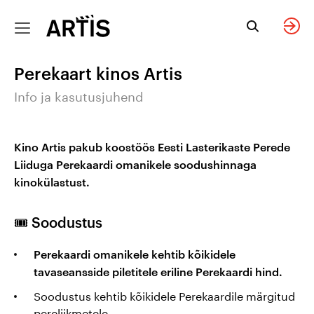
Sinu
Eriprogramm
Kinkepilet
Keel
Filmiot
e
Tagasi
Tagasi
Tagasi
Tagasi
sündmus
Sulge
Sulge
Sulge
Sulge
Perekaart kinos Artis
Suvepilet
Privaatne
Kinkepileti info
Eesti keeles
kinoseanss
Info ja kasutusjuhend
seltskonnale
Kohtinguõhtu
Osta
In English
elektrooniline
Kino Artis pakub koostöös Eesti Lasterikaste Perede
Lapse sünnipäev
kinkepilet
Ainult friikidele
по-русски
Liiduga Perekaardi omanikele soodushinnaga
kinokülastust.
Sinu
Filmiklassika
tähtsündmus
kombo:
🎟️ Soodustus
suurel ekraanil
meistriteos +
dokfilm
Perekaardi omanikele kehtib kõikidele
Firmaüritus
tavaseansside piletitele eriline Perekaardi hind.
Täiega tüdrukud:
Soodustus kehtib kõikidele Perekaardile märgitud
Y2K filmid!
Broneeri
pereliikmetele.