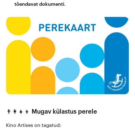
Väärikad
.
tõendavat dokumenti
kinohommikud
👨‍👩‍👧‍👦 Mugav külastus perele
Kino Artises on tagatud: