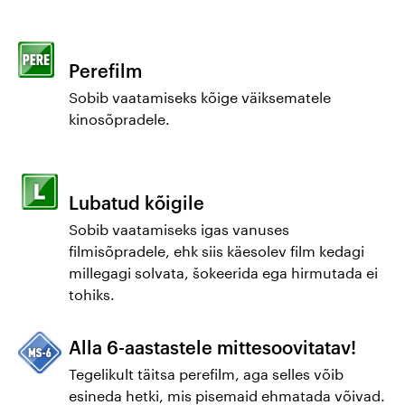
privaatne
klaastuba
Lõuna-Korea
filmiõhtu
Perefilm
Kohvik
Sobib vaatamiseks kõige väiksematele
Artise animeõhtu
kinosõpradele.
Artise koolikino
Eesti (dok)filmi
õhtu
Lubatud kõigile
Sobib vaatamiseks igas vanuses
Daamide valik
filmisõpradele, ehk siis käesolev film kedagi
millegagi solvata, šokeerida ega hirmutada ei
Artise
tohiks.
lastehommik
Alla 6-aastastele mittesoovitatav!
Artišokk ahvatleb
Tegelikult täitsa perefilm, aga selles võib
esineda hetki, mis pisemaid ehmatada võivad.