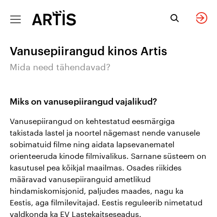
Sinu
Eriprogramm
Kinkepilet
Keel
Filmiot
e
Tagasi
Tagasi
Tagasi
Tagasi
sündmus
Sulge
Sulge
Sulge
Sulge
Vanusepiirangud kinos Artis
Suvepilet
Privaatne
Kinkepileti info
Eesti keeles
kinoseanss
Mida need tähendavad?
seltskonnale
Kohtinguõhtu
Osta
In English
elektrooniline
Miks on vanusepiirangud vajalikud?
Lapse sünnipäev
kinkepilet
Ainult friikidele
по-русски
Vanusepiirangud on kehtestatud eesmärgiga
Sinu
takistada lastel ja noortel nägemast nende vanusele
Filmiklassika
tähtsündmus
sobimatuid filme ning aidata lapsevanematel
kombo:
suurel ekraanil
orienteeruda kinode filmivalikus. Sarnane süsteem on
meistriteos +
kasutusel pea kõikjal maailmas. Osades riikides
dokfilm
määravad vanusepiiranguid ametlikud
Firmaüritus
hindamiskomisjonid, paljudes maades, nagu ka
Täiega tüdrukud:
Eestis, aga filmilevitajad. Eestis reguleerib nimetatud
Y2K filmid!
Broneeri
valdkonda ka EV Lastekaitseseadus.