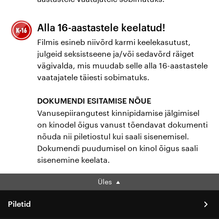
Alla 16-aastastele keelatud!
Filmis esineb niivõrd karmi keelekasutust,
julgeid seksistseene ja/või sedavõrd räiget
vägivalda, mis muudab selle alla 16-aastastele
vaatajatele täiesti sobimatuks.
DOKUMENDI ESITAMISE NÕUE
Vanusepiirangutest kinnipidamise jälgimisel
on kinodel õigus vanust tõendavat dokumenti
nõuda nii piletiostul kui saali sisenemisel.
Dokumendi puudumisel on kinol õigus saali
sisenemine keelata.
Üles
Piletid