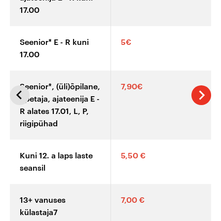
privaatne
17.00
klaastuba
Lõuna-Korea
filmiõhtu
Seenior* E - R kuni
5€
Kohvik
17.00
Artise animeõhtu
Artise koolikino
Seenior*, (üli)õpilane,
7,90€
Eesti (dok)filmi
õpetaja, ajateenija E -
õhtu
R alates 17.01, L, P,
riigipühad
Daamide valik
Kuni 12. a laps laste
5,50 €
Artise
seansil
lastehommik
Artišokk ahvatleb
13+ vanuses
7,00 €
külastaja7