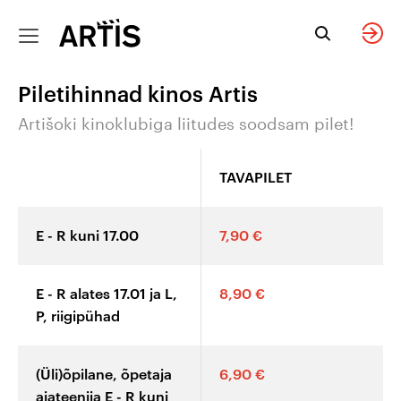
Sinu
Eriprogramm
Kinkepilet
Keel
Filmiot
e
Tagasi
Tagasi
Tagasi
Tagasi
sündmus
Sulge
Sulge
Sulge
Sulge
Piletihinnad kinos Artis
Suvepilet
Privaatne
Kinkepileti info
Eesti keeles
kinoseanss
Artišoki kinoklubiga liitudes soodsam pilet!
seltskonnale
Kohtinguõhtu
Osta
In English
elektrooniline
TAVAPILET
Lapse sünnipäev
kinkepilet
Ainult friikidele
по-русски
E - R kuni 17.00
7,90 €
Sinu
Filmiklassika
tähtsündmus
kombo:
suurel ekraanil
meistriteos +
E - R alates 17.01 ja L,
8,90 €
dokfilm
P, riigipühad
Firmaüritus
Täiega tüdrukud:
(Üli)õpilane, õpetaja
6,90 €
Y2K filmid!
Broneeri
ajateenija E - R kuni